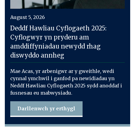
August 5, 2026
Deddf Hawliau Cyflogaeth 2025:
Cyflogwyr yn pryderu am
amddiffyniadau newydd rhag
diswyddo annheg
Mae Acas, yr arbenigwr ar y gweithle, wedi
cynnal ymchwil i ganfod pa newidiadau yn
Neddf Hawliau Cyflogaeth 2025 sydd anoddaf i
fusnesau eu mabwysiadu.
Darllenwch yr erthygl