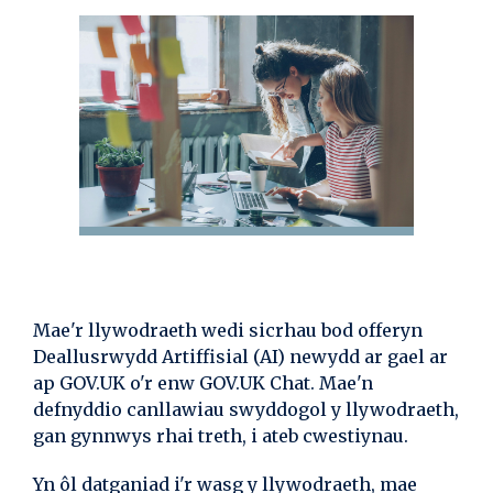
Mae'r llywodraeth wedi sicrhau bod offeryn
Deallusrwydd Artiffisial (AI) newydd ar gael ar
ap GOV.UK o'r enw GOV.UK Chat. Mae'n
defnyddio canllawiau swyddogol y llywodraeth,
gan gynnwys rhai treth, i ateb cwestiynau.
Yn ôl datganiad i'r wasg y llywodraeth, mae