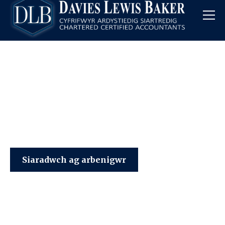
Davies Lewis Baker
Siaradwch ag arbenigwr