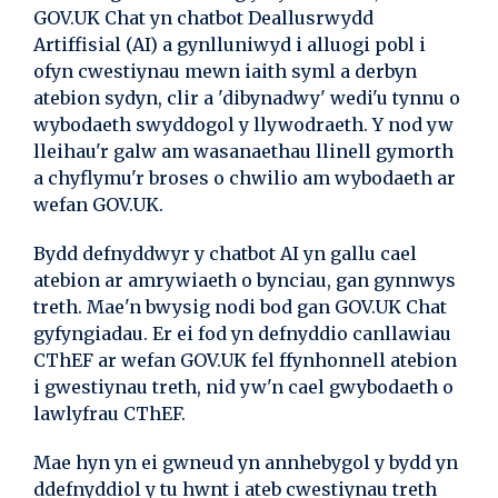
GOV.UK Chat yn chatbot Deallusrwydd
Artiffisial (AI) a gynlluniwyd i alluogi pobl i
ofyn cwestiynau mewn iaith syml a derbyn
atebion sydyn, clir a 'dibynadwy' wedi'u tynnu o
wybodaeth swyddogol y llywodraeth. Y nod yw
lleihau'r galw am wasanaethau llinell gymorth
a chyflymu'r broses o chwilio am wybodaeth ar
wefan GOV.UK.
Bydd defnyddwyr y chatbot AI yn gallu cael
atebion ar amrywiaeth o bynciau, gan gynnwys
treth. Mae'n bwysig nodi bod gan GOV.UK Chat
gyfyngiadau. Er ei fod yn defnyddio canllawiau
CThEF ar wefan GOV.UK fel ffynhonnell atebion
i gwestiynau treth, nid yw'n cael gwybodaeth o
lawlyfrau CThEF.
Mae hyn yn ei gwneud yn annhebygol y bydd yn
ddefnyddiol y tu hwnt i ateb cwestiynau treth