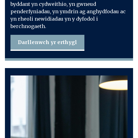
byddant yn cydweithio, yn gwneud
penderfyniadau, yn ymdrin ag anghydfodau ac
yn rheoli newidiadau yn y dyfodol i
berchnogaeth.
Darllenwch yr erthygl