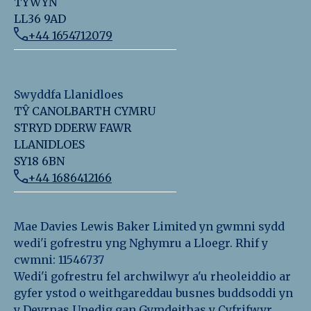
TYWYN
LL36 9AD
+44 1654712079
Swyddfa Llanidloes
TŶ CANOLBARTH CYMRU
STRYD DDERW FAWR
LLANIDLOES
SY18 6BN
+44 1686412166
Mae Davies Lewis Baker Limited yn gwmni sydd
wedi'i gofrestru yng Nghymru a Lloegr. Rhif y
cwmni: 11546737
Wedi'i gofrestru fel archwilwyr a'u rheoleiddio ar
gyfer ystod o weithgareddau busnes buddsoddi yn
y Deyrnas Unedig gan Gymdeithas y Cyfrifwyr