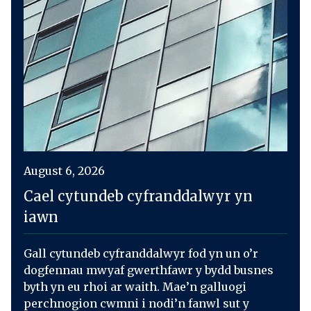
August 6, 2026
Cael cytundeb cyfranddalwyr yn
iawn
Gall cytundeb cyfranddalwyr fod yn un o’r
dogfennau mwyaf gwerthfawr y bydd busnes
byth yn eu rhoi ar waith. Mae’n galluogi
perchnogion cwmni i nodi’n fanwl sut y