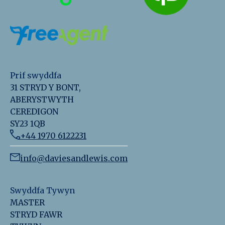
Prif swyddfa
31 STRYD Y BONT,
ABERYSTWYTH
CEREDIGON
SY23 1QB
+44 1970 6122231
info@daviesandlewis.com
Swyddfa Tywyn
MASTER
STRYD FAWR