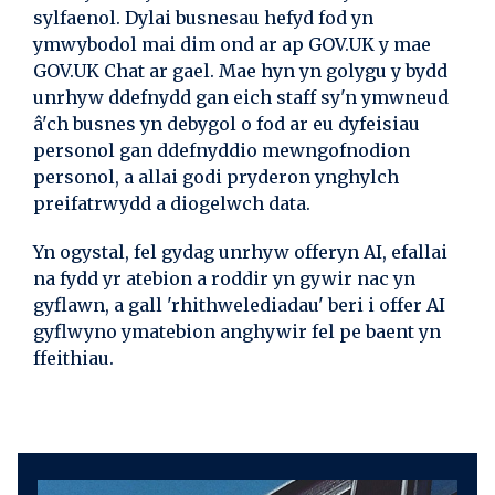
sylfaenol. Dylai busnesau hefyd fod yn
ymwybodol mai dim ond ar ap GOV.UK y mae
GOV.UK Chat ar gael. Mae hyn yn golygu y bydd
unrhyw ddefnydd gan eich staff sy'n ymwneud
â'ch busnes yn debygol o fod ar eu dyfeisiau
personol gan ddefnyddio mewngofnodion
personol, a allai godi pryderon ynghylch
preifatrwydd a diogelwch data.
Yn ogystal, fel gydag unrhyw offeryn AI, efallai
na fydd yr atebion a roddir yn gywir nac yn
gyflawn, a gall 'rhithwelediadau' beri i offer AI
gyflwyno ymatebion anghywir fel pe baent yn
ffeithiau.