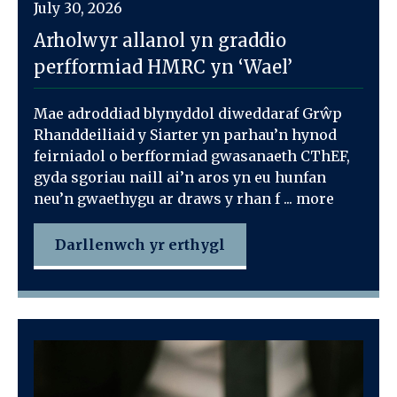
July 30, 2026
Arholwyr allanol yn graddio
perfformiad HMRC yn ‘Wael’
Mae adroddiad blynyddol diweddaraf Grŵp
Rhanddeiliaid y Siarter yn parhau’n hynod
feirniadol o berfformiad gwasanaeth CThEF,
gyda sgoriau naill ai’n aros yn eu hunfan
neu’n gwaethygu ar draws y rhan f ... more
Darllenwch yr erthygl