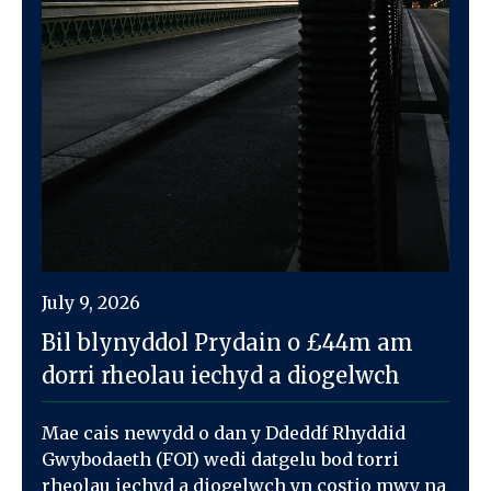
July 9, 2026
Bil blynyddol Prydain o £44m am
dorri rheolau iechyd a diogelwch
Mae cais newydd o dan y Ddeddf Rhyddid
Gwybodaeth (FOI) wedi datgelu bod torri
rheolau iechyd a diogelwch yn costio mwy na