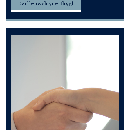
Darllenwch yr erthygl