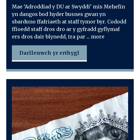
Mae ‘Adroddiad y DU ar Swyddi’ mis Mehefin
yn dangos bod hyder busnes gwan yn
sbarduno ffafriaeth at staff tymor byr. Cododd
ffioedd staff dros dro ar y gyfradd gyflymaf
ers dros dair blynedd, tra par ... more
Darllenwch yr erthygl