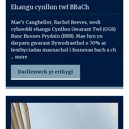
Ehangu cynllun twf BBaCh
Mae’r Canghellor, Rachel Reeves, wedi
cyhoeddi ehangu Cynllun Gwarant Twf (GGS)
Banc Busnes Prydain (BBB). Mae hyn yn
darparu gwarant llywodraethol o 70% ar
fenthyciadau masnachol i fusnesau bach a ch
... more
Darllenwch yr erthygl