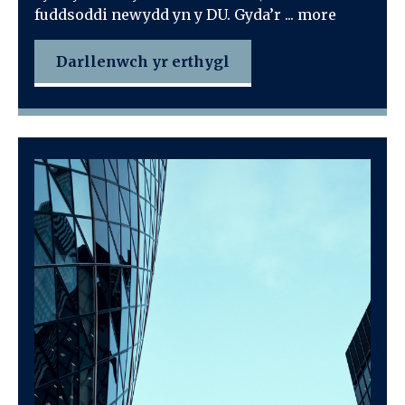
fuddsoddi newydd yn y DU. Gyda’r ... more
Darllenwch yr erthygl