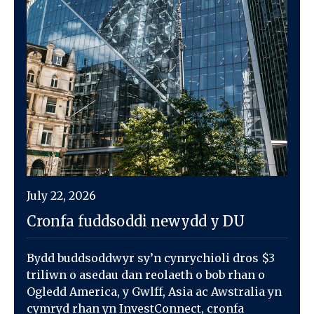
July 22, 2026
Cronfa fuddsoddi newydd y DU
Bydd buddsoddwyr sy’n cynrychioli dros $3
triliwn o asedau dan reolaeth o bob rhan o
Ogledd America, y Gwlff, Asia ac Awstralia yn
cymryd rhan yn InvestConnect, cronfa