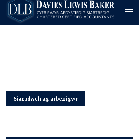
Davies Lewis Baker
Siaradwch ag arbenigwr