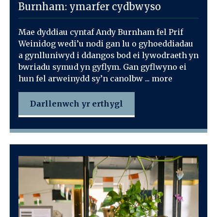
Burnham: ymarfer cydbwyso
Mae dyddiau cyntaf Andy Burnham fel Prif
Weinidog wedi’u nodi gan lu o gyhoeddiadau
a gynlluniwyd i ddangos bod ei lywodraeth yn
bwriadu symud yn gyflym. Gan gyflwyno ei
hun fel arweinydd sy’n canolbw ... more
Darllenwch yr erthygl