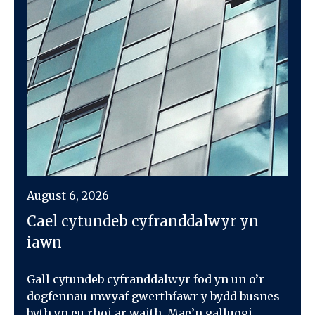
August 6, 2026
Cael cytundeb cyfranddalwyr yn
iawn
Gall cytundeb cyfranddalwyr fod yn un o’r
dogfennau mwyaf gwerthfawr y bydd busnes
byth yn eu rhoi ar waith. Mae’n galluogi