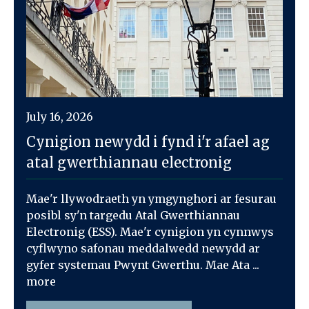
July 16, 2026
Cynigion newydd i fynd i'r afael ag
atal gwerthiannau electronig
Mae'r llywodraeth yn ymgynghori ar fesurau
posibl sy'n targedu Atal Gwerthiannau
Electronig (ESS). Mae'r cynigion yn cynnwys
cyflwyno safonau meddalwedd newydd ar
gyfer systemau Pwynt Gwerthu. Mae Ata ...
more