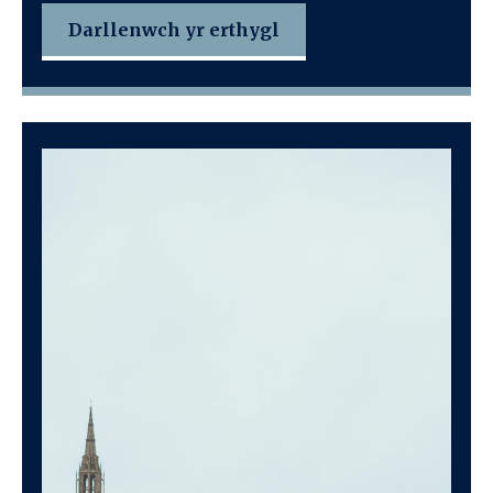
Darllenwch yr erthygl