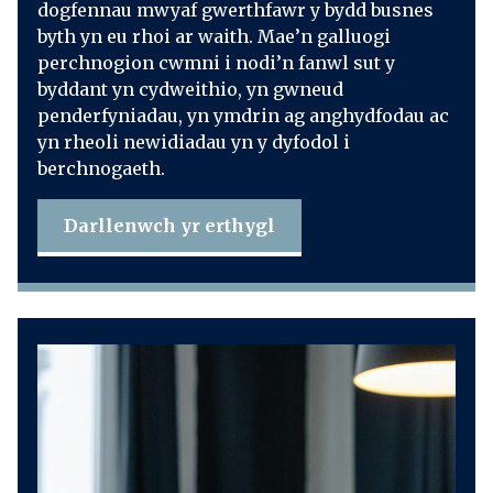
dogfennau mwyaf gwerthfawr y bydd busnes
byth yn eu rhoi ar waith. Mae’n galluogi
perchnogion cwmni i nodi’n fanwl sut y
byddant yn cydweithio, yn gwneud
penderfyniadau, yn ymdrin ag anghydfodau ac
yn rheoli newidiadau yn y dyfodol i
berchnogaeth.
Darllenwch yr erthygl