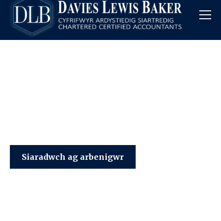
Davies Lewis Baker
Siaradwch ag arbenigwr