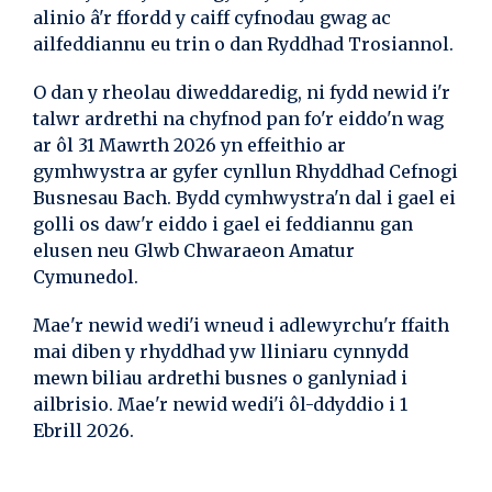
alinio â'r ffordd y caiff cyfnodau gwag ac
ailfeddiannu eu trin o dan Ryddhad Trosiannol.
O dan y rheolau diweddaredig, ni fydd newid i'r
talwr ardrethi na chyfnod pan fo'r eiddo'n wag
ar ôl 31 Mawrth 2026 yn effeithio ar
gymhwystra ar gyfer cynllun Rhyddhad Cefnogi
Busnesau Bach. Bydd cymhwystra'n dal i gael ei
golli os daw'r eiddo i gael ei feddiannu gan
elusen neu Glwb Chwaraeon Amatur
Cymunedol.
Mae'r newid wedi'i wneud i adlewyrchu'r ffaith
mai diben y rhyddhad yw lliniaru cynnydd
mewn biliau ardrethi busnes o ganlyniad i
ailbrisio. Mae'r newid wedi'i ôl-ddyddio i 1
Ebrill 2026.