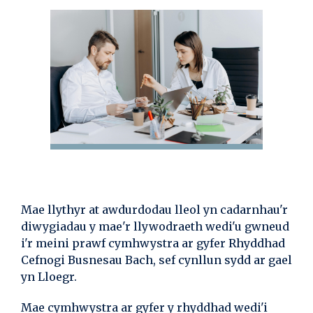
Mae llythyr at awdurdodau lleol yn cadarnhau'r
diwygiadau y mae'r llywodraeth wedi'u gwneud
i'r meini prawf cymhwystra ar gyfer Rhyddhad
Cefnogi Busnesau Bach, sef cynllun sydd ar gael
yn Lloegr.
Mae cymhwystra ar gyfer y rhyddhad wedi'i