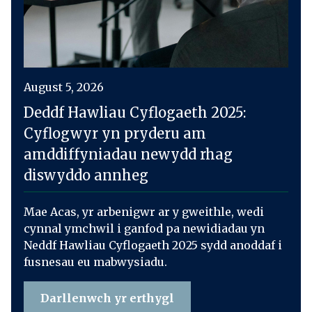
August 5, 2026
Deddf Hawliau Cyflogaeth 2025:
Cyflogwyr yn pryderu am
amddiffyniadau newydd rhag
diswyddo annheg
Mae Acas, yr arbenigwr ar y gweithle, wedi
cynnal ymchwil i ganfod pa newidiadau yn
Neddf Hawliau Cyflogaeth 2025 sydd anoddaf i
fusnesau eu mabwysiadu.
Darllenwch yr erthygl