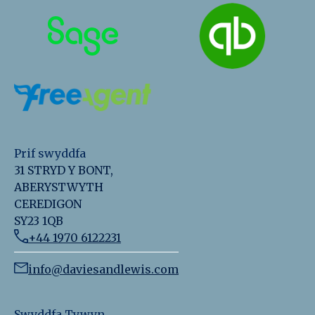
Prif swyddfa
31 STRYD Y BONT,
ABERYSTWYTH
CEREDIGON
SY23 1QB
+44 1970 6122231
info@daviesandlewis.com
Swyddfa Tywyn