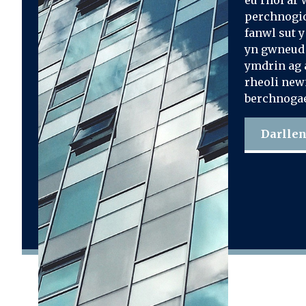
eu rhoi ar 
perchnogio
fanwl sut y
yn gwneud 
ymdrin ag 
rheoli newi
berchnogae
Darllen