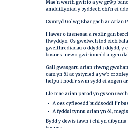
Mae'n werth gwirio a yw grŵp banc
amddiffyniad y byddech chi'n ei dde
Cymryd Golwg Ehangach ar Arian P
I lawer o fusnesau a reolir gan ber
flwyddyn. Os gwelwch fod eich balan
gweithrediadau o ddydd i ddydd, y c
busnes mewn gwirionedd angen dal
Gall gwasgaru arian rhwng gwahanol
cam yn ôl ac ystyried a yw'r cronfe
helpu i nodi'r swm sydd ei angen ar
Lle mae arian parod yn gyson uwch n
A oes cyfleoedd buddsoddi i’r bu
A fyddai tynnu arian yn ôl, megi
Bydd y dewis iawn i chi yn dibynnu 
busnes.