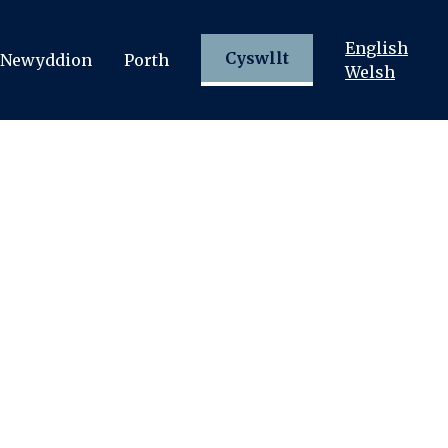
English
Cyswllt
Newyddion
Porth
Welsh