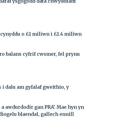
eddaraf ysgogodd data chwyddiant
 cynyddu o £1 miliwn i £1.4 miliwn
 balans cyfrif cwsmer, fel prynu
i dalu am gyfalaf gweithio, y
d a awdurdodir gan PRA’. Mae hyn yn
iogelu blaendal, gallech ennill