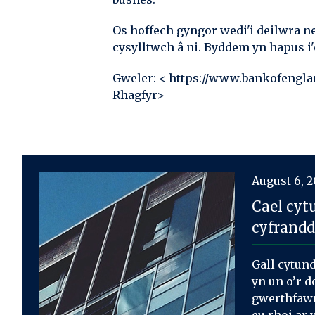
Os hoffech gyngor wedi'i deilwra ne
cysylltwch â ni. Byddem yn hapus i'
Gweler: < https://www.bankofengla
Rhagfyr>
August 6, 
Cael cyt
cyfrandd
Gall cytun
yn un o’r 
gwerthfawr