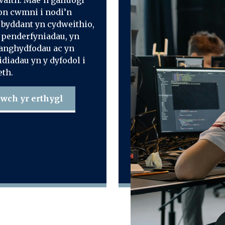
waith. Mae’n galluogi
n cwmni i nodi’n
 byddant yn cydweithio,
penderfyniadau, yn
anghydfodau ac yn
diadau yn y dyfodol i
th.
wch yr erthygl