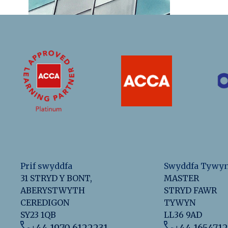
Prif swyddfa
Swyddfa Tywy
31 STRYD Y BONT,
MASTER
ABERYSTWYTH
STRYD FAWR
CEREDIGON
TYWYN
SY23 1QB
LL36 9AD
+44 1970 6122231
+44 165471