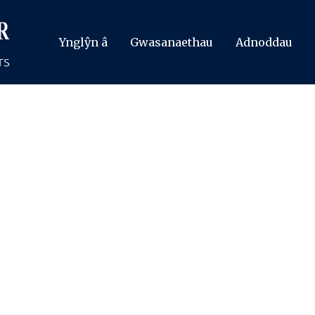
Ynglŷn â
Gwasanaethau
Adnoddau