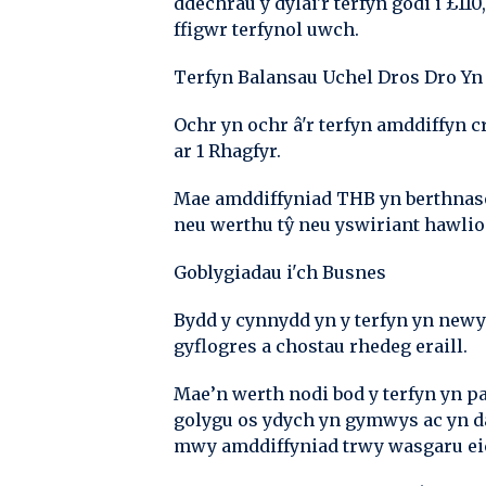
ddechrau y dylai'r terfyn godi i £
ffigwr terfynol uwch.
Terfyn Balansau Uchel Dros Dro Yn
Ochr yn ochr â'r terfyn amddiffyn c
ar 1 Rhagfyr.
Mae amddiffyniad THB yn berthnaso
neu werthu tŷ neu yswiriant hawlio 
Goblygiadau i'ch Busnes
Bydd y cynnydd yn y terfyn yn newyd
gyflogres a chostau rhedeg eraill.
Mae’n werth nodi bod y terfyn yn p
golygu os ydych yn gymwys ac yn dal
mwy amddiffyniad trwy wasgaru eic