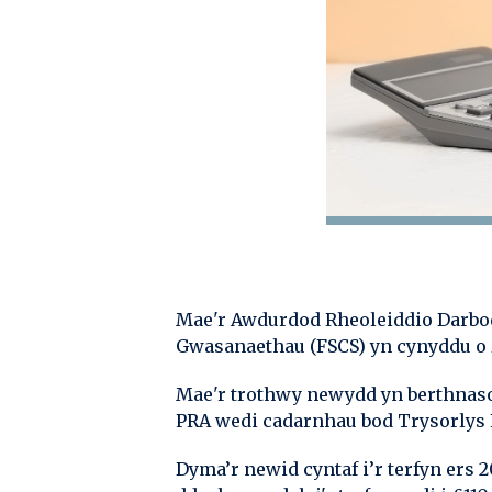
Mae'r Awdurdod Rheoleiddio Darbod
Gwasanaethau (FSCS) yn cynyddu o 
Mae'r trothwy newydd yn berthnaso
PRA wedi cadarnhau bod Trysorlys
Dyma’r newid cyntaf i’r terfyn ers