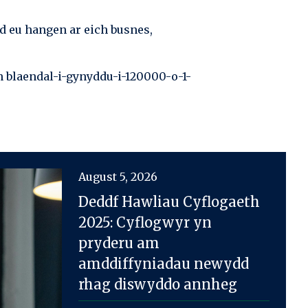
dd eu hangen ar eich busnes,
 blaendal-i-gynyddu-i-120000-o-1-
August 5, 2026
Deddf Hawliau Cyflogaeth
2025: Cyflogwyr yn
pryderu am
amddiffyniadau newydd
rhag diswyddo annheg