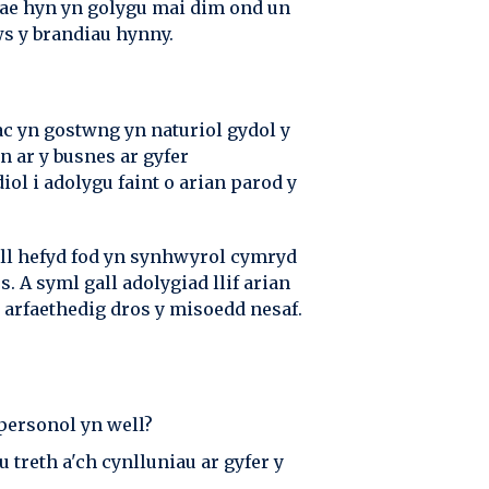
ae hyn yn golygu mai dim ond un
ws y brandiau hynny.
ac yn gostwng yn naturiol gydol y
n ar y busnes ar gyfer
ol i adolygu faint o arian parod y
all hefyd fod yn synhwyrol cymryd
. A syml gall adolygiad llif arian
t arfaethedig dros y misoedd nesaf.
 personol yn well?
 treth a'ch cynlluniau ar gyfer y