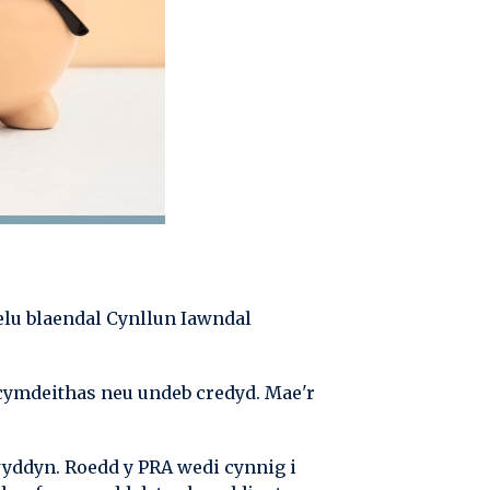
elu blaendal Cynllun Iawndal
cymdeithas neu undeb credyd. Mae'r
wyddyn. Roedd y PRA wedi cynnig i