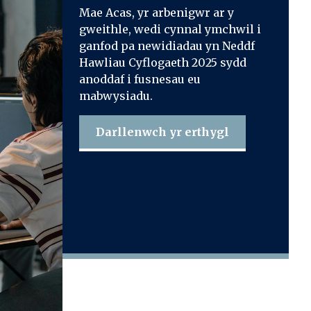
Mae Acas, yr arbenigwr ar y
gweithle, wedi cynnal ymchwil i
ganfod pa newidiadau yn Neddf
Hawliau Cyflogaeth 2025 sydd
anoddaf i fusnesau eu
mabwysiadu.
Darllenwch yr erthygl