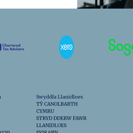
n
Swyddfa Llanidloes
TŶ CANOLBARTH
CYMRU
STRYD DDERW FAWR
LLANIDLOES
2079
SY18 6BN