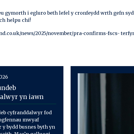
u gymorth i egluro beth lefel y cronfeydd wrth gefn sy
ch helpu chi!
nd.co.uk/news/2025/november/pra-confirms-fscs- terfyn
2026
undeb
alwyr yn iawn
deb cyfranddalwyr fod
dogfennau mwyaf
 y bydd busnes byth yn