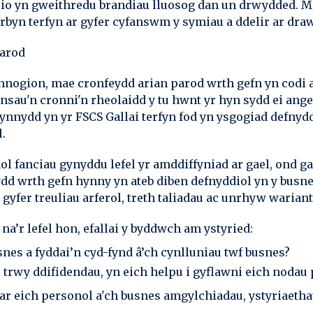
io yn gweithredu brandiau lluosog dan un drwydded. M
rbyn terfyn ar gyfer cyfanswm y symiau a ddelir ar dra
arod
chnogion, mae cronfeydd arian parod wrth gefn yn codi 
sau'n cronni'n rheolaidd y tu hwnt yr hyn sydd ei ange
ynnydd yn yr FSCS Gallai terfyn fod yn ysgogiad defnyddi
.
 fanciau gynyddu lefel yr amddiffyniad ar gael, ond g
ydd wrth gefn hynny yn ateb diben defnyddiol yn y busnes
 gyfer treuliau arferol, treth taliadau ac unrhyw warian
a’r lefel hon, efallai y byddwch am ystyried:
snes a fyddai’n cyd-fynd â’ch cynlluniau twf busnes?
s trwy ddifidendau, yn eich helpu i gyflawni eich nodau
ar eich personol a'ch busnes amgylchiadau, ystyriaethau