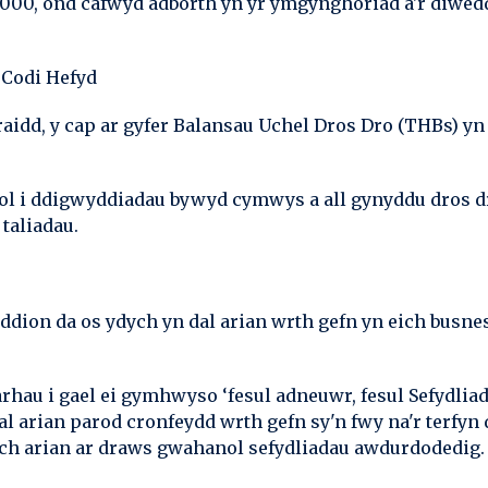
110,000, ond cafwyd adborth yn yr ymgynghoriad a'r diw
 Codi Hefyd
raidd, y cap ar gyfer Balansau Uchel Dros Dro (THBs) yn
l i ddigwyddiadau bywyd cymwys a all gynyddu dros dro
taliadau.
dion da os ydych yn dal arian wrth gefn yn eich busnes 
arhau i gael ei gymhwyso ‘fesul adneuwr, fesul Sefydlia
 arian parod cronfeydd wrth gefn sy'n fwy na'r terfyn d
h arian ar draws gwahanol sefydliadau awdurdodedig.