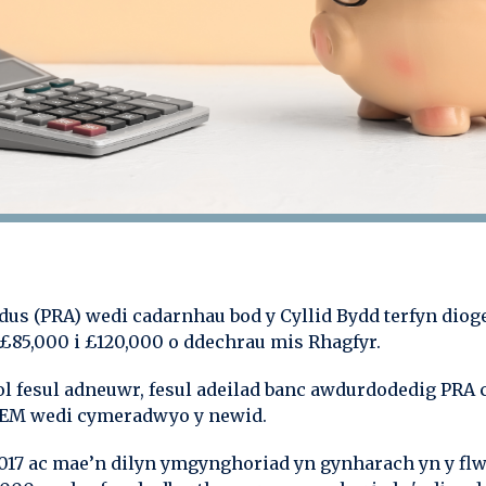
us (PRA) wedi cadarnhau bod y Cyllid Bydd terfyn diog
£85,000 i £120,000 o ddechrau mis Rhagfyr.
l fesul adneuwr, fesul adeilad banc awdurdodedig PRA 
 EM wedi cymeradwyo y newid.
 2017 ac mae’n dilyn ymgynghoriad yn gynharach yn y fl