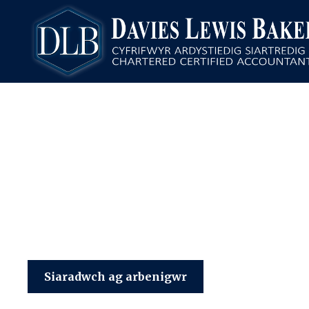
Davies Lewis Baker
Siaradwch ag arbenigwr