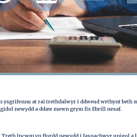
 ysgrifennu at rai trethdalwyr i ddweud wrthynt beth m
digidol newydd a ddaw mewn grym fis Ebrill nesaf.
r Treth Incwm yn ffordd newydd i fasnachwyr unigol a l