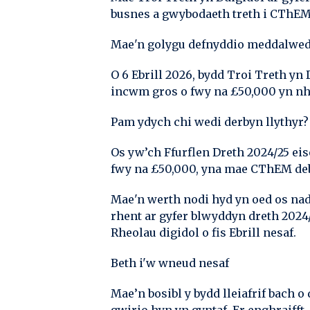
busnes a gwybodaeth treth i CThEM
Mae'n golygu defnyddio meddalwedd
O 6 Ebrill 2026, bydd Troi Treth y
incwm gros o fwy na £50,000 yn nh
Pam ydych chi wedi derbyn llythyr?
Os yw’ch Ffurflen Dreth 2024/25 ei
fwy na £50,000, yna mae CThEM deb
Mae'n werth nodi hyd yn oed os na
rhent ar gyfer blwyddyn dreth 2024
Rheolau digidol o fis Ebrill nesaf.
Beth i'w wneud nesaf
Mae’n bosibl y bydd lleiafrif bach 