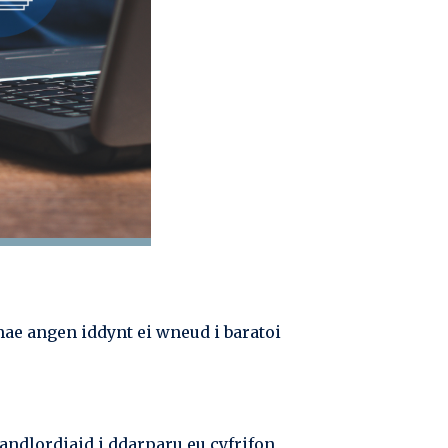
ae angen iddynt ei wneud i baratoi
andlordiaid i ddarparu eu cyfrifon