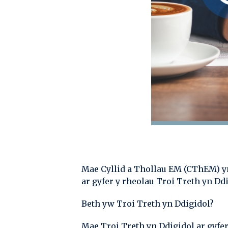
Mae Cyllid a Thollau EM (CThEM) yn
ar gyfer y rheolau Troi Treth yn D
Beth yw Troi Treth yn Ddigidol?
Mae Troi Treth yn Ddigidol ar gyfe