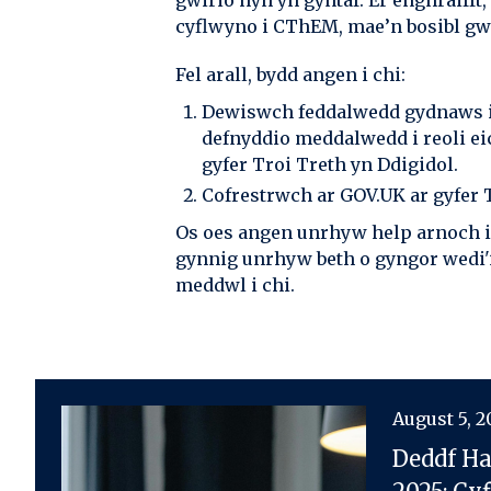
gwirio hyn yn gyntaf. Er enghraiff
cyflwyno i CThEM, mae’n bosibl gw
Fel arall, bydd angen i chi:
Dewiswch feddalwedd gydnaws i 
defnyddio meddalwedd i reoli ei
gyfer Troi Treth yn Ddigidol.
Cofrestrwch ar GOV.UK ar gyfer 
Os oes angen unrhyw help arnoch i
gynnig unrhyw beth o gyngor wedi'i
meddwl i chi.
August 5, 
Deddf Ha