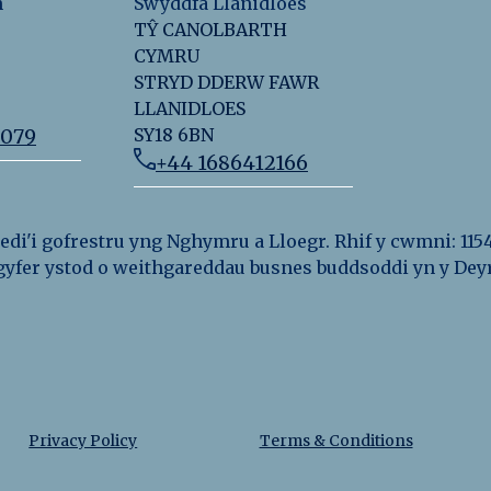
n
Swyddfa Llanidloes
TŶ CANOLBARTH
CYMRU
STRYD DDERW FAWR
LLANIDLOES
2079
SY18 6BN
+44 1686412166
i'i gofrestru yng Nghymru a Lloegr. Rhif y cwmni: 115
r gyfer ystod o weithgareddau busnes buddsoddi yn y D
Privacy Policy
Terms & Conditions