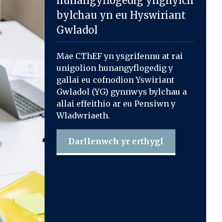
hunangyflogedig ynghylch
bylchau yn eu Hyswiriant
Gwladol
Mae CThEF yn ysgrifennu at rai
unigolion hunangyflogedig y
gallai eu cofnodion Yswiriant
Gwladol (YG) gynnwys bylchau a
allai effeithio ar eu Pensiwn y
Wladwriaeth.
Darllenwch yr erthygl