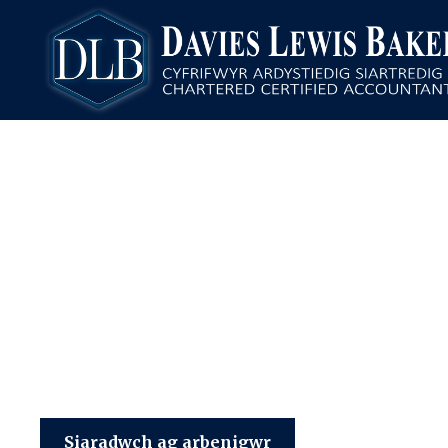
Davies Lewis Baker
Siaradwch ag arbenigwr