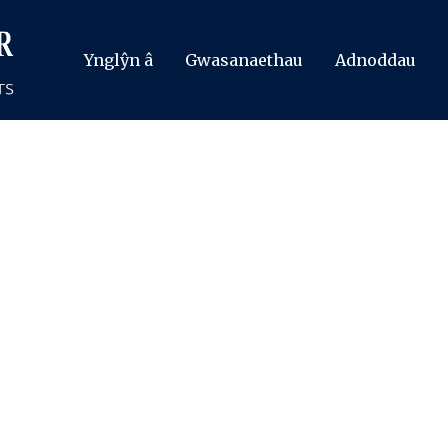
Ynglŷn â
Gwasanaethau
Adnoddau