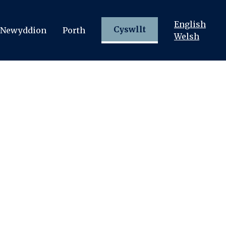
English
Cyswllt
Newyddion
Porth
Welsh