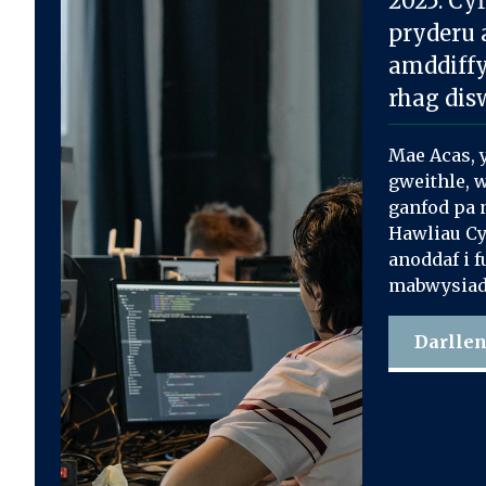
2025: Cy
pryderu
amddiff
rhag di
Mae Acas, 
gweithle, 
ganfod pa 
Hawliau Cy
anoddaf i 
mabwysiad
Darllen