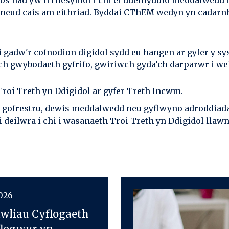
t, os nad yw'n rhesymol i chi ei ddefnyddio meddalwedd 
neud cais am eithriad. Byddai CThEM wedyn yn cadarnha
gadw'r cofnodion digidol sydd eu hangen ar gyfer y sy
ch gwybodaeth gyfrifo, gwiriwch gyda’ch darparwr i we
Troi Treth yn Ddigidol ar gyfer Treth Incwm.
 gofrestru, dewis meddalwedd neu gyflwyno adroddiada
 deilwra i chi i wasanaeth Troi Treth yn Ddigidol llaw
2026
wliau Cyflogaeth