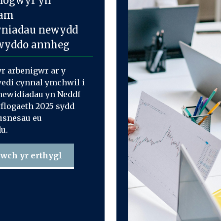
flogwyr yn
 am
yniadau newydd
swyddo annheg
yr arbenigwr ar y
wedi cynnal ymchwil i
newidiadau yn Neddf
flogaeth 2025 sydd
fusnesau eu
u.
wch yr erthygl