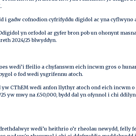
.
 i gadw cofnodion cyfrifyddu digidol ac yna cyflwyno
n Ddigidol yn orfodol ar gyfer bron pob un ohonynt masn
reth 2024/25 blwyddyn.
soes wedi’i ffeilio a chyfanswm eich incwm gros o hun
ygol o fod wedi ysgrifennu atoch.
d yw CThEM wedi anfon llythyr atoch ond eich incwm 
/25 yw mwy na £50,000, bydd dal yn ofynnol i chi ddily
o drethdalwyr wedi’u heithrio o’r rheolau newydd, felly 