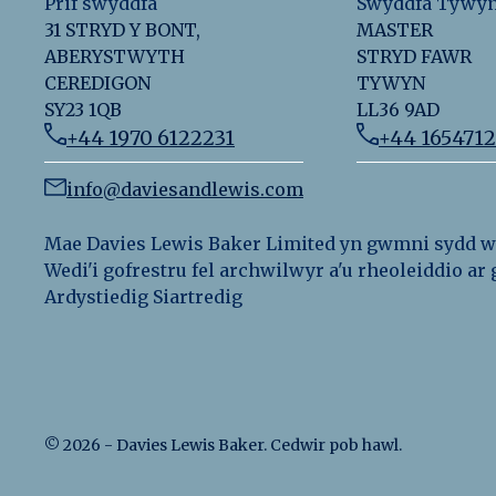
Prif swyddfa
Swyddfa Tywy
31 STRYD Y BONT,
MASTER
ABERYSTWYTH
STRYD FAWR
CEREDIGON
TYWYN
SY23 1QB
LL36 9AD
+44 1970 6122231
+44 165471
info@daviesandlewis.com
Mae Davies Lewis Baker Limited yn gwmni sydd wed
Wedi'i gofrestru fel archwilwyr a'u rheoleiddio a
Ardystiedig Siartredig
©
2026
-
Davies Lewis Baker
. Cedwir pob hawl.