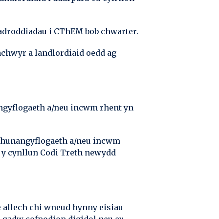
 adroddiadau i CThEM bob chwarter.
achwyr a landlordiaid oedd ag
angyflogaeth a/neu incwm rhent yn
o hunangyflogaeth a/neu incwm
n y cynllun Codi Treth newydd
fe allech chi wneud hynny eisiau