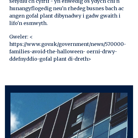
sefydlu'ch cyfrif - yn enwedig os ydych chi'n
hunangyflogedig neu'n rhedeg busnes bach ac
angen gofal plant dibynadwy i gadw gwaith i
lifo'n esmwyth.
Gweler: <
https://www.gov.uk/government/news/570000-
families-avoid-the-halloween- oerni-drwy-
ddefnyddio-gofal plant di-dreth>