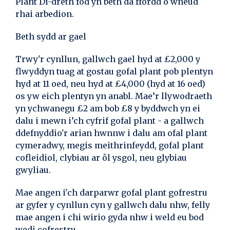
Plant Di-dreth fod yn beth da ffordd o wneud
rhai arbedion.
Beth sydd ar gael
Trwy'r cynllun, gallwch gael hyd at £2,000 y
flwyddyn tuag at gostau gofal plant pob plentyn
hyd at 11 oed, neu hyd at £4,000 (hyd at 16 oed)
os yw eich plentyn yn anabl. Mae’r llywodraeth
yn ychwanegu £2 am bob £8 y byddwch yn ei
dalu i mewn i’ch cyfrif gofal plant - a gallwch
ddefnyddio'r arian hwnnw i dalu am ofal plant
cymeradwy, megis meithrinfeydd, gofal plant
cofleidiol, clybiau ar ôl ysgol, neu glybiau
gwyliau.
Mae angen i'ch darparwr gofal plant gofrestru
ar gyfer y cynllun cyn y gallwch dalu nhw, felly
mae angen i chi wirio gyda nhw i weld eu bod
wedi cofrestru.