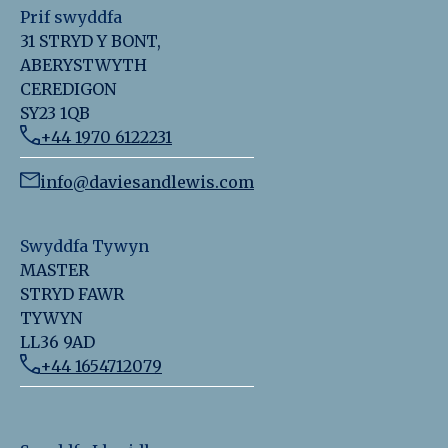
Prif swyddfa
31 STRYD Y BONT,
ABERYSTWYTH
CEREDIGON
SY23 1QB
+44 1970 6122231
info@daviesandlewis.com
Swyddfa Tywyn
MASTER
STRYD FAWR
TYWYN
LL36 9AD
+44 1654712079