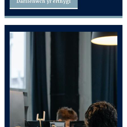
Darllenwch yr erthygl