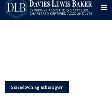
Davies Lewis Baker
Siaradwch ag arbenigwr