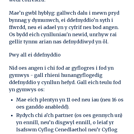
Mae’n gwbl hyblyg: gallwch dalu i mewn pryd
bynnag y dymunwch, ei ddefnyddio’n syth i
ffwrdd, neu ei adael yn y cyfrif nes bod angen.
Os bydd eich cynlluniau'n newid, unrhyw rai
gellir tynnu arian nas defnyddiwyd yn ôl.
Pwy all ei ddefnyddio
Nid oes angen i chi fod ar gyflogres i fod yn
gymwys - gall rhieni hunangyflogedig
ddefnyddio y cynllun hefyd. Gall eich teulu fod
yn gymwys os:
Mae eich plentyn yn 11 oed neu iau (neu 16 os
oes ganddo anabledd).
Rydych chi a’ch partner (os oes gennych un)
yn ennill, neu’n disgwyl ennill, o leiaf yr
Isafswm Cyflog Cenedlaethol neu’r Cyflog