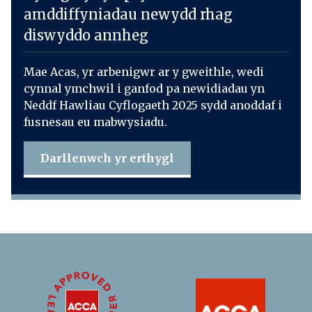
amddiffyniadau newydd rhag
diswyddo annheg
Mae Acas, yr arbenigwr ar y gweithle, wedi
cynnal ymchwil i ganfod pa newidiadau yn
Neddf Hawliau Cyflogaeth 2025 sydd anoddaf i
fusnesau eu mabwysiadu.
Darllenwch yr erthygl