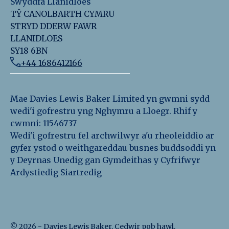
Swyddfa Llanidloes
TŶ CANOLBARTH CYMRU
STRYD DDERW FAWR
LLANIDLOES
SY18 6BN
+44 1686412166
Mae Davies Lewis Baker Limited yn gwmni sydd
wedi'i gofrestru yng Nghymru a Lloegr. Rhif y
cwmni: 11546737
Wedi'i gofrestru fel archwilwyr a'u rheoleiddio ar
gyfer ystod o weithgareddau busnes buddsoddi yn
y Deyrnas Unedig gan Gymdeithas y Cyfrifwyr
Ardystiedig Siartredig
©
2026
-
Davies Lewis Baker
. Cedwir pob hawl.