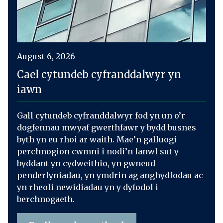
August 6, 2026
Cael cytundeb cyfranddalwyr yn
iawn
Gall cytundeb cyfranddalwyr fod yn un o’r
dogfennau mwyaf gwerthfawr y bydd busnes
byth yn eu rhoi ar waith. Mae’n galluogi
perchnogion cwmni i nodi’n fanwl sut y
byddant yn cydweithio, yn gwneud
penderfyniadau, yn ymdrin ag anghydfodau ac
yn rheoli newidiadau yn y dyfodol i
berchnogaeth.