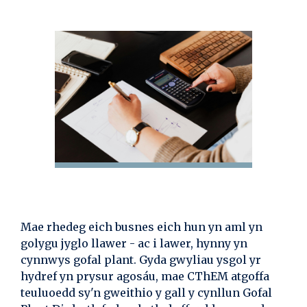
Mae rhedeg eich busnes eich hun yn aml yn
golygu jyglo llawer - ac i lawer, hynny yn
cynnwys gofal plant. Gyda gwyliau ysgol yr
hydref yn prysur agosáu, mae CThEM atgoffa
teuluoedd sy'n gweithio y gall y cynllun Gofal