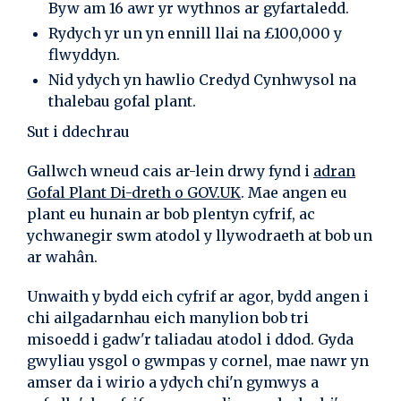
Byw am 16 awr yr wythnos ar gyfartaledd.
Rydych yr un yn ennill llai na £100,000 y
flwyddyn.
Nid ydych yn hawlio Credyd Cynhwysol na
thalebau gofal plant.
Sut i ddechrau
Gallwch wneud cais ar-lein drwy fynd i
adran
Gofal Plant Di-dreth o GOV.UK
. Mae angen eu
plant eu hunain ar bob plentyn cyfrif, ac
ychwanegir swm atodol y llywodraeth at bob un
ar wahân.
Unwaith y bydd eich cyfrif ar agor, bydd angen i
chi ailgadarnhau eich manylion bob tri
misoedd i gadw'r taliadau atodol i ddod. Gyda
gwyliau ysgol o gwmpas y cornel, mae nawr yn
amser da i wirio a ydych chi'n gymwys a