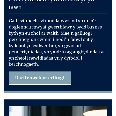
iawn
Gall cytundeb cyfranddalwyr fod yn un o’r
dogfennau mwyaf gwerthfawr y bydd busnes
byth yn eu rhoi ar waith. Mae’n galluogi
perchnogion cwmni i nodi’n fanwl sut y
byddant yn cydweithio, yn gwneud
penderfyniadau, yn ymdrin ag anghydfodau ac
yn rheoli newidiadau yn y dyfodol i
berchnogaeth.
Darllenwch yr erthygl