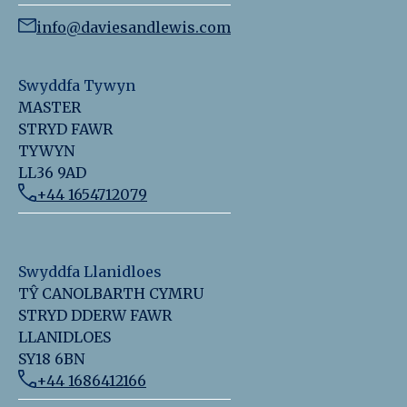
info@daviesandlewis.com
Swyddfa Tywyn
MASTER
STRYD FAWR
TYWYN
LL36 9AD
+44 1654712079
Swyddfa Llanidloes
TŶ CANOLBARTH CYMRU
STRYD DDERW FAWR
LLANIDLOES
SY18 6BN
+44 1686412166