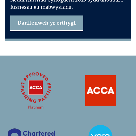
fusnesau eu mabwysiadu.
Darllenwch yr erthygl