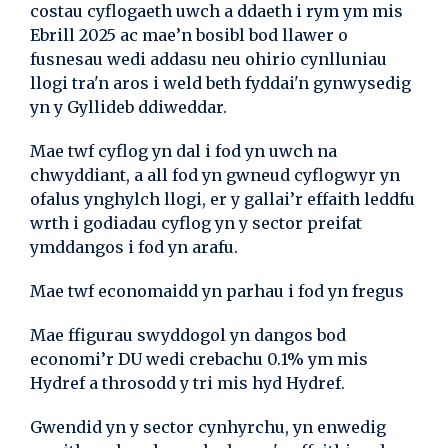
costau cyflogaeth uwch a ddaeth i rym ym mis
Ebrill 2025 ac mae’n bosibl bod llawer o
fusnesau wedi addasu neu ohirio cynlluniau
llogi tra'n aros i weld beth fyddai'n gynwysedig
yn y Gyllideb ddiweddar.
Mae twf cyflog yn dal i fod yn uwch na
chwyddiant, a all fod yn gwneud cyflogwyr yn
ofalus ynghylch llogi, er y gallai’r effaith leddfu
wrth i godiadau cyflog yn y sector preifat
ymddangos i fod yn arafu.
Mae twf economaidd yn parhau i fod yn fregus
Mae ffigurau swyddogol yn dangos bod
economi’r DU wedi crebachu 0.1% ym mis
Hydref a throsodd y tri mis hyd Hydref.
Gwendid yn y sector cynhyrchu, yn enwedig