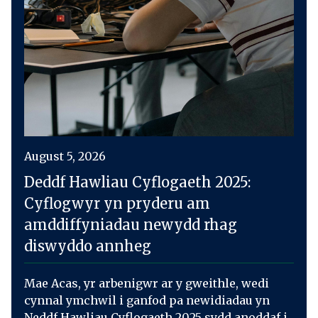
August 5, 2026
Deddf Hawliau Cyflogaeth 2025:
Cyflogwyr yn pryderu am
amddiffyniadau newydd rhag
diswyddo annheg
Mae Acas, yr arbenigwr ar y gweithle, wedi
cynnal ymchwil i ganfod pa newidiadau yn
Neddf Hawliau Cyflogaeth 2025 sydd anoddaf i