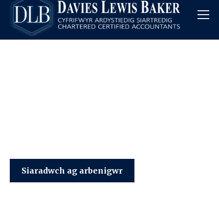
Davies Lewis Baker
Siaradwch ag arbenigwr