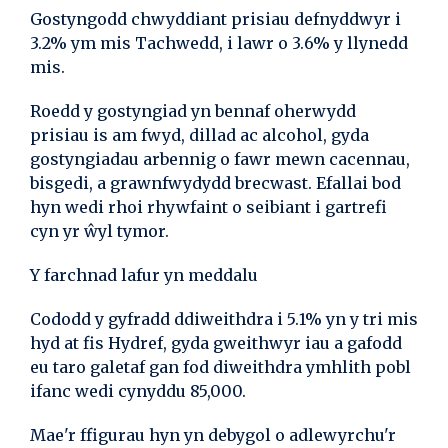
Gostyngodd chwyddiant prisiau defnyddwyr i
3.2% ym mis Tachwedd, i lawr o 3.6% y llynedd
mis.
Roedd y gostyngiad yn bennaf oherwydd
prisiau is am fwyd, dillad ac alcohol, gyda
gostyngiadau arbennig o fawr mewn cacennau,
bisgedi, a grawnfwydydd brecwast. Efallai bod
hyn wedi rhoi rhywfaint o seibiant i gartrefi
cyn yr ŵyl tymor.
Y farchnad lafur yn meddalu
Cododd y gyfradd ddiweithdra i 5.1% yn y tri mis
hyd at fis Hydref, gyda gweithwyr iau a gafodd
eu taro galetaf gan fod diweithdra ymhlith pobl
ifanc wedi cynyddu 85,000.
Mae'r ffigurau hyn yn debygol o adlewyrchu'r