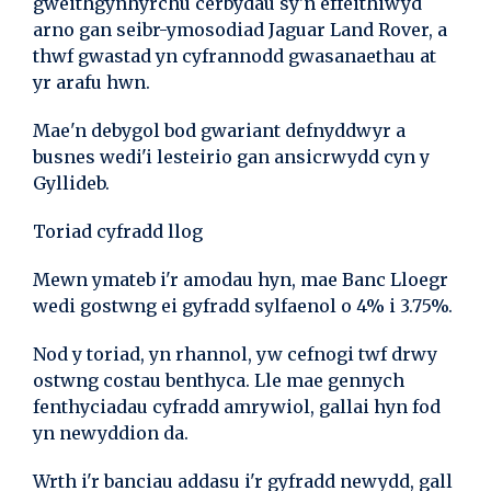
gweithgynhyrchu cerbydau sy'n effeithiwyd
arno gan seibr-ymosodiad Jaguar Land Rover, a
thwf gwastad yn cyfrannodd gwasanaethau at
yr arafu hwn.
Mae'n debygol bod gwariant defnyddwyr a
busnes wedi'i lesteirio gan ansicrwydd cyn y
Gyllideb.
Toriad cyfradd llog
Mewn ymateb i'r amodau hyn, mae Banc Lloegr
wedi gostwng ei gyfradd sylfaenol o 4% i 3.75%.
Nod y toriad, yn rhannol, yw cefnogi twf drwy
ostwng costau benthyca. Lle mae gennych
fenthyciadau cyfradd amrywiol, gallai hyn fod
yn newyddion da.
Wrth i'r banciau addasu i'r gyfradd newydd, gall