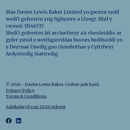
Mae Davies Lewis Baker Limited yn gwmni sydd
wedi'i gofrestru yng Nghymru a Lloegr. Rhif y
cwmni: 11546737
Wedi'i gofrestru fel archwilwyr a'u rheoleiddio ar
gyfer ystod o weithgareddau busnes buddsoddi yn
y Deyrnas Unedig gan Gymdeithas y Cyfrifwyr
Ardystiedig Siartredig
©
2026
-
Davies Lewis Baker
. Cedwir pob hawl.
Privacy Policy
Terms & Conditions
Adeiladwyd gan 20:20 Arloesi