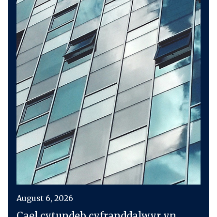
August 6, 2026
Cael cytundeb cyfranddalwyr yn